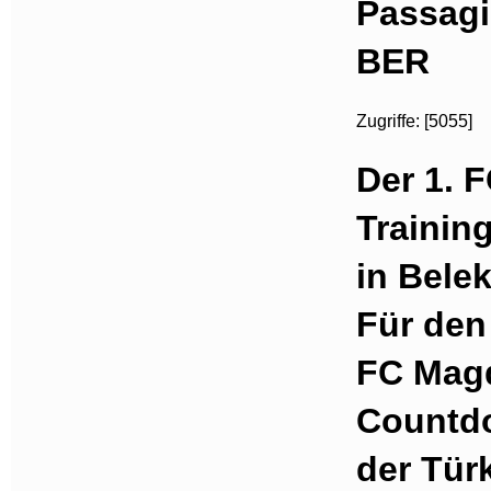
Passag
BER
Zugriffe: [5055]
Der 1. 
Trainin
in Bele
Für den 
FC Magd
Countdo
der Türk