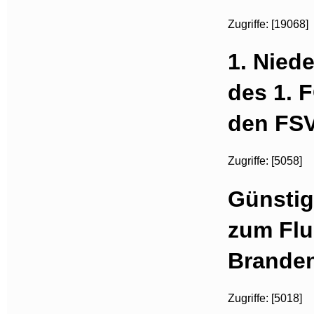
Zugriffe: [19068]
1. Niede
des 1. 
den FSV
Zugriffe: [5058]
Günsti
zum Flu
Brande
Zugriffe: [5018]