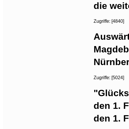
die wei
Zugriffe: [4840]
Auswärt
Magdebu
Nürnber
Zugriffe: [5024]
"Glückst
den 1. 
den 1. 