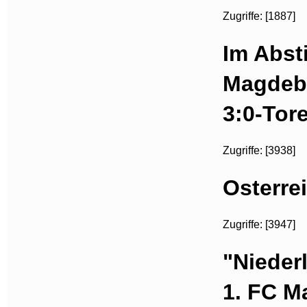
Zugriffe: [1887]
Im Abst
Magdebu
3:0-Tor
Zugriffe: [3938]
Osterre
Zugriffe: [3947]
"Nieder
1. FC M