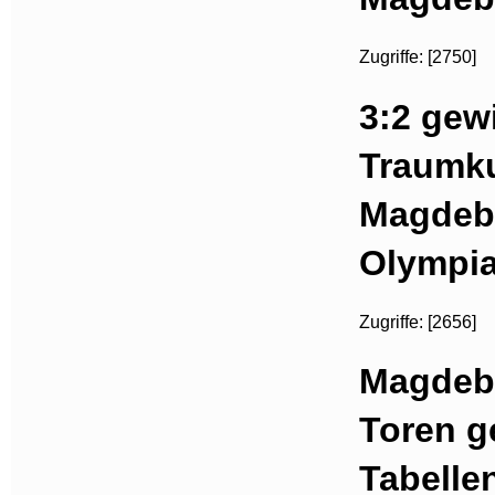
Zugriffe: [2750]
3:2 gew
Traumku
Magdebu
Olympia
Zugriffe: [2656]
Magdebu
Toren g
Tabelle