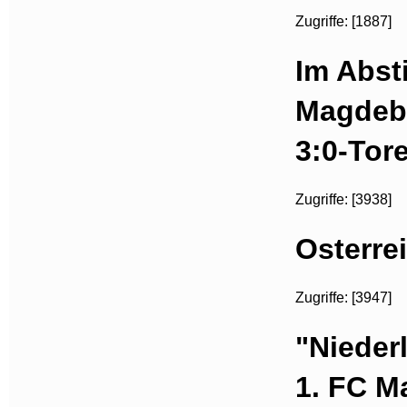
Zugriffe: [1887]
Im Abst
Magdebu
3:0-Tor
Zugriffe: [3938]
Osterre
Zugriffe: [3947]
"Nieder
1. FC M