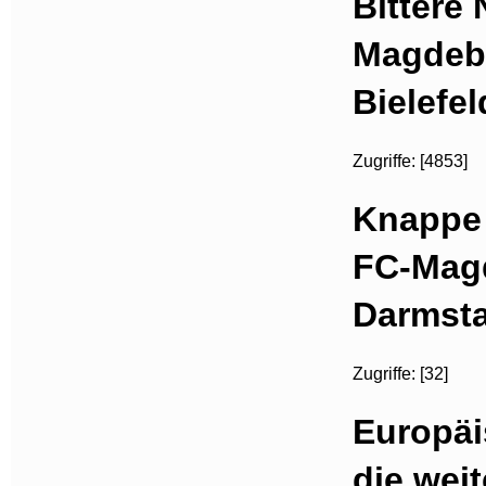
Bittere 
Magdebu
Bielefel
Zugriffe: [4853]
Knappe 
FC-Mag
Darmst
Zugriffe: [32]
Europäi
die wei