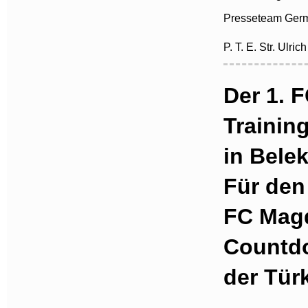
Presseteam Germ
P. T. E. Str. Ulri
Der 1. 
Trainin
in Bele
Für den 
FC Magd
Countdo
der Türk