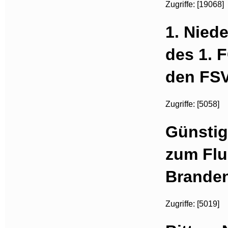
Zugriffe: [19068]
1. Niede
des 1. 
den FSV
Zugriffe: [5058]
Günsti
zum Flu
Brande
Zugriffe: [5019]