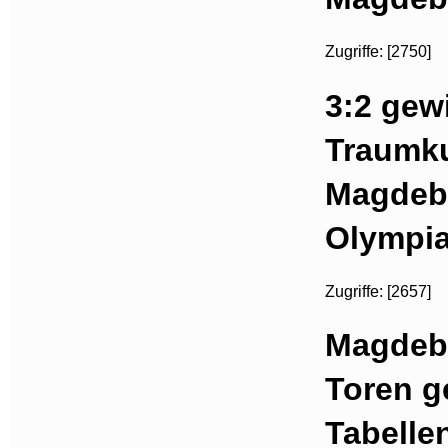
Zugriffe: [2750]
3:2 gew
Traumku
Magdebu
Olympia
Zugriffe: [2657]
Magdebu
Toren g
Tabelle