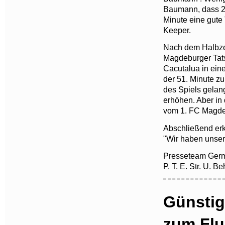
Baumann, dass 2:0
Minute eine gute
Keeper.
Nach dem Halbze
Magdeburger Tats
Cacutalua in ein
der 51. Minute z
des Spiels gelan
erhöhen. Aber in 
vom 1. FC Magde
Abschließend erkl
"Wir haben unser
Presseteam Germ
P. T. E. Str. U. B
Günsti
zum Flu