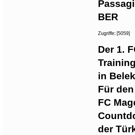
Passag
BER
Zugriffe: [5059]
Der 1. 
Trainin
in Bele
Für den 
FC Magd
Countdo
der Türk