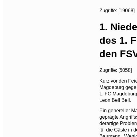
Zugriffe: [19068]
1. Niede
des 1. 
den FSV
Zugriffe: [5058]
Kurz vor den Feie
Magdeburg gegen 
1. FC Magdeburg
Leon Bell Bell.
Ein genereller Ma
geprägte Angriff
derartige Proble
für die Gäste in 
Baumann . Wenig