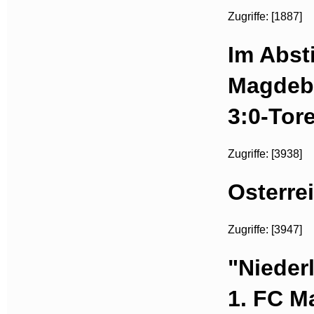
Zugriffe: [1887]
Im Abst
Magdebu
3:0-Tor
Zugriffe: [3938]
Osterre
Zugriffe: [3947]
"Nieder
1. FC M