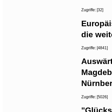
Zugriffe: [32]
Europäi
die wei
Zugriffe: [4841]
Auswärt
Magdebu
Nürnber
Zugriffe: [5026]
"Glückst