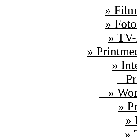
» Film
» Foto
» TV-
» Printme
» Int
Pre
» Worl
» P
» 
» T