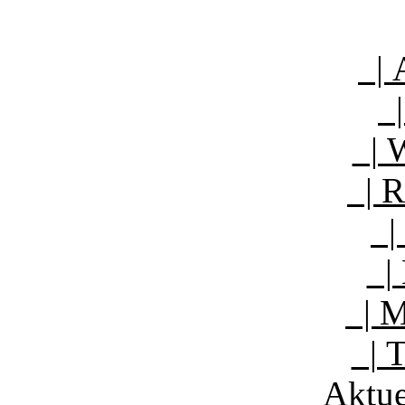
| A
|
| W
| R
| 
| 
| M
| T
Aktue