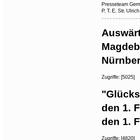
Presseteam Germ
P. T. E. Str. Ulri
Auswärt
Magdebu
Nürnber
Zugriffe: [5025]
"Glückst
den 1. 
den 1. 
Zugriffe: [4820]