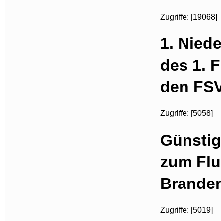
Zugriffe: [19068]
1. Niede
des 1. 
den FSV
Zugriffe: [5058]
Günsti
zum Flu
Brande
Zugriffe: [5019]