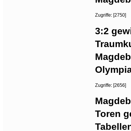
Zugriffe: [2750]
3:2 gew
Traumku
Magdebu
Olympia
Zugriffe: [2656]
Magdebu
Toren g
Tabelle