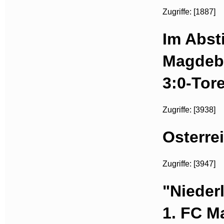
Zugriffe: [1887]
Im Abst
Magdebu
3:0-Tor
Zugriffe: [3938]
Osterre
Zugriffe: [3947]
"Nieder
1. FC M