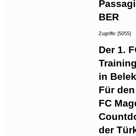
Passag
BER
Zugriffe: [5055]
Der 1. 
Trainin
in Bele
Für den 
FC Magd
Countdo
der Türk