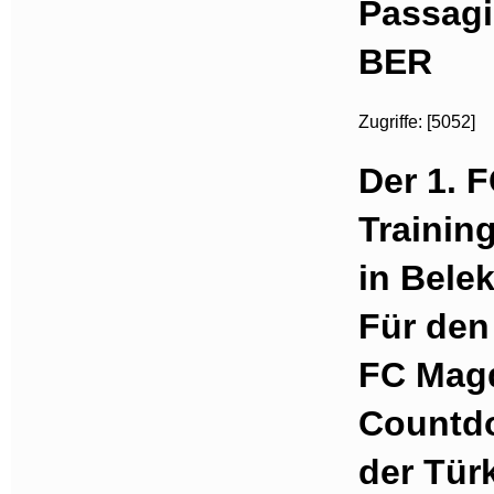
Passag
BER
Zugriffe: [5052]
Der 1. 
Trainin
in Bele
Für den 
FC Magd
Countdo
der Türk