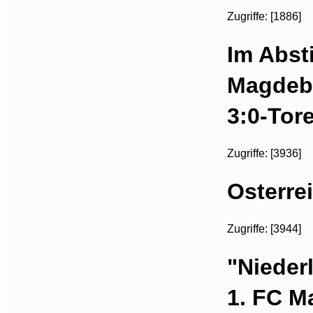
Zugriffe: [1886]
Im Abst
Magdebu
3:0-Tor
Zugriffe: [3936]
Osterre
Zugriffe: [3944]
"Nieder
1. FC M