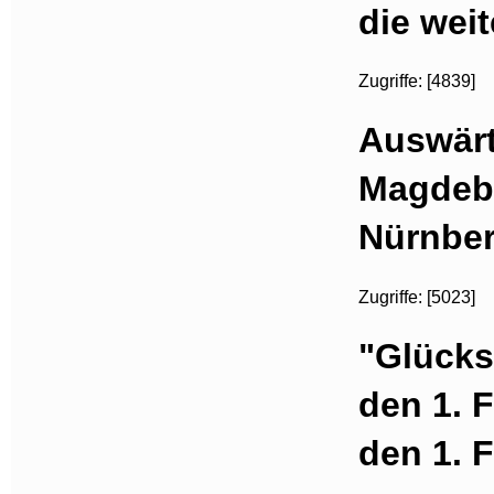
die wei
Zugriffe: [4839]
Auswärt
Magdebu
Nürnber
Zugriffe: [5023]
"Glückst
den 1. 
den 1. 