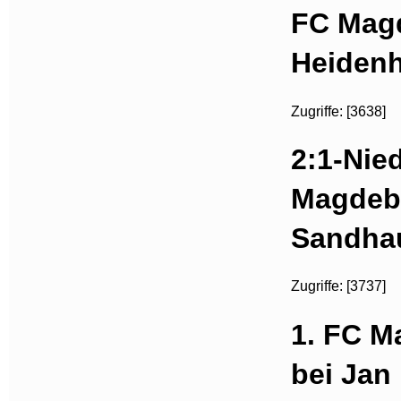
FC Magd
Heidenh
Zugriffe: [3638]
2:1-Nie
Magdeb
Sandha
Zugriffe: [3737]
1. FC M
bei Jan