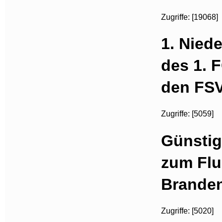
Zugriffe: [19068]
1. Niede
des 1. 
den FSV
Zugriffe: [5059]
Günsti
zum Flu
Brande
Zugriffe: [5020]