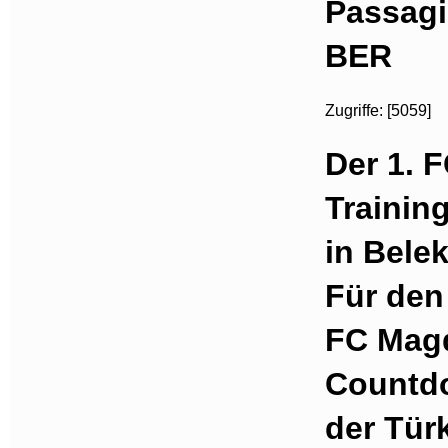
Passag
BER
Zugriffe: [5059]
Der 1. 
Trainin
in Bele
Für den 
FC Magd
Countdo
der Türk