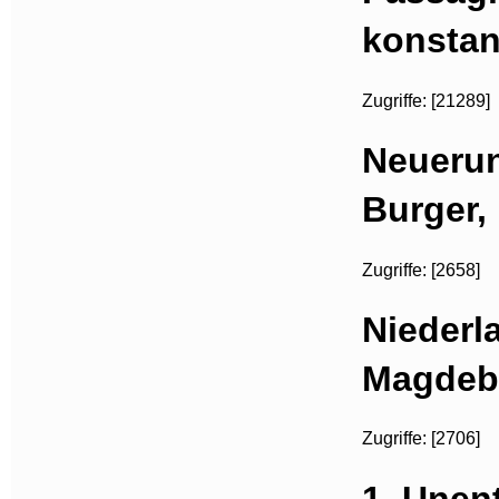
konstan
Zugriffe: [21289]
Neuerun
Burger,
Zugriffe: [2658]
Niederl
Magdebu
Zugriffe: [2706]
1. Unen