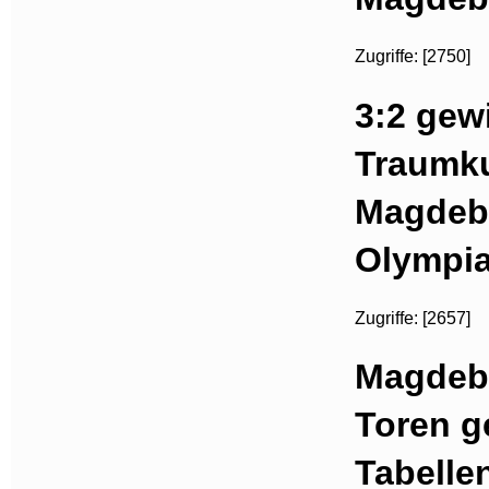
Zugriffe: [2750]
3:2 gew
Traumku
Magdebu
Olympia
Zugriffe: [2657]
Magdebu
Toren g
Tabelle