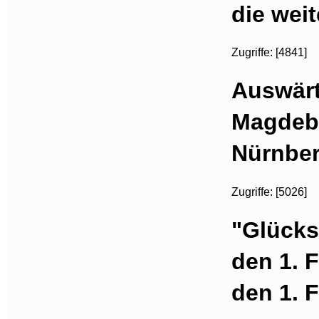
die wei
Zugriffe: [4841]
Auswärt
Magdebu
Nürnber
Zugriffe: [5026]
"Glückst
den 1. 
den 1. 