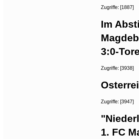
Zugriffe: [1887]
Im Abst
Magdebu
3:0-Tor
Zugriffe: [3938]
Osterre
Zugriffe: [3947]
"Nieder
1. FC M